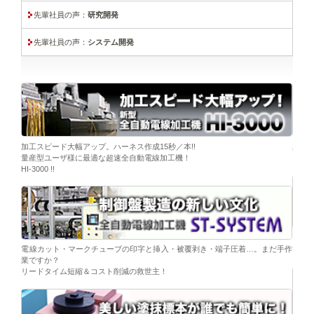
先輩社員の声：
研究開発
先輩社員の声：
システム開発
ーブ挿
加工スピード大幅アップ。ハーネス作成15秒／本!!
染色
量産型ユーザ様に最適な超速全自動電線加工機！
「そ
HI-3000 !!
移載。
「コ
電線カット・マークチューブの印字と挿入・被覆剥き・端子圧着…。まだ手作
替え
業ですか？
リードタイム短縮＆コスト削減の救世主！