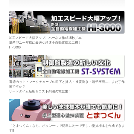
ーブ挿
加工スピード大幅アップ。ハーネス作成15秒／本!!
染色
量産型ユーザ様に最適な超速全自動電線加工機！
「そ
HI-3000 !!
移載。
「コ
電線カット・マークチューブの印字と挿入・被覆剥き・端子圧着…。まだ手作
替え
業ですか？
リードタイム短縮＆コスト削減の救世主！
ら。
電子
シンプ
「とまつくん」なら、ボタン一つで簡単に均一で美しい塗抹標本を作成できま
す!!