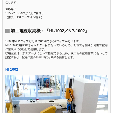
なります。
適応端子
1.25～2.0sqの丸またはY裸端子
（推奨：JSTテープオン端子）
加工電線収納機：「HI-1002／NP-1002」
1,000本収納タイプと3,000本収納できる2タイプがあります。
NP-1002収納BOXはキャスター付になっているため、女性でも搬送が可能で配線
作業現場に移動して使用します。
収納位置は、加工データによって指定できるため、次工程の配線作業に合わせて
設定すれば、配線作業の効率UPにも効果を発揮します。
HI-1002