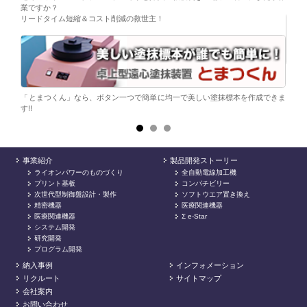
業ですか？
リードタイム短縮＆コスト削減の救世主！
ら。
電子
シンプ
「とまつくん」なら、ボタン一つで簡単に均一で美しい塗抹標本を作成できま
す!!
事業紹介
製品開発ストーリー
ライオンパワーのものづくり
全自動電線加工機
プリント基板
コンパチビリー
次世代型制御盤設計・製作
ソフトウエア置き換え
精密機器
医療関連機器
医療関連機器
Σ e-Star
システム開発
研究開発
プログラム開発
納入事例
インフォメーション
リクルート
サイトマップ
会社案内
お問い合わせ