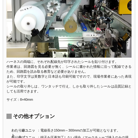
ハーネスの両端に、それぞれ配線先が印字されたシールを貼り付けます。
作業者は、回路図を見る必要が無く、シールに書かれた情報に沿って配線できる
ため、回路図を読み取る教育など必要がありません。
また、印字文字は英数字と日本語も印刷可能ですので、現場作業者にあった表現
が可能です。
シールの取り外しは、ワンタッチで行え、しかも取り外したシールは品質記録と
しても活用できます。
サイズ：8×40mm
その他オプション
わたり線ユニッ
：電線長さ150mm～300mmの加工が可能となります。
ト
折り曲げユニッ
：端子を圧着加工しない場合（マークチューブ挿入のみの場