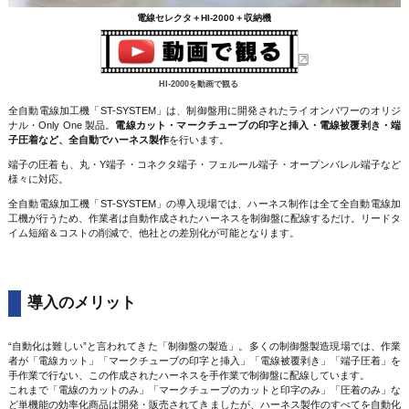
電線セレクタ＋HI-2000＋収納機
HI-2000を動画で観る
全自動電線加工機「ST-SYSTEM」は、制御盤用に開発されたライオンパワーのオリジ
ナル・Only One 製品。
電線カット・マークチューブの印字と挿入・電線被覆剥き・端
子圧着など、全自動でハーネス製作
を行います。
端子の圧着も、丸・Y端子・コネクタ端子・フェルール端子・オープンバレル端子など
様々に対応。
全自動電線加工機「ST-SYSTEM」の導入現場では、ハーネス制作は全て全自動電線加
工機が行うため、作業者は自動作成されたハーネスを制御盤に配線するだけ。リードタ
イム短縮＆コストの削減で、他社との差別化が可能となります。
導入のメリット
“自動化は難しい”と言われてきた「制御盤の製造」。多くの制御盤製造現場では、作業
者が「電線カット」「マークチューブの印字と挿入」「電線被覆剥き」「端子圧着」を
手作業で行ない、この作成されたハーネスを手作業で制御盤に配線しています。
これまで「電線のカットのみ」「マークチューブのカットと印字のみ」「圧着のみ」な
ど単機能の効率化商品は開発・販売されてきましたが、ハーネス製作のすべてを自動化