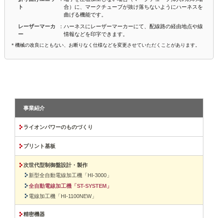
ト
合）に、マークチューブが抜け落ちないようにハーネスを
曲げる機能です。
レーザーマーカ
：ハーネスにレーザーマーカーにて、配線路の経由地点や線
ー
情報などを印字できます。
＊機械の改良にともない、お断りなく仕様などを変更させていただくことがあります。
事業紹介
ライオンパワーのものづくり
プリント基板
次世代型制御盤設計・製作
新型全自動電線加工機「HI-3000」
全自動電線加工機「ST-SYSTEM」
電線加工機「HI-1100NEW」
精密機器