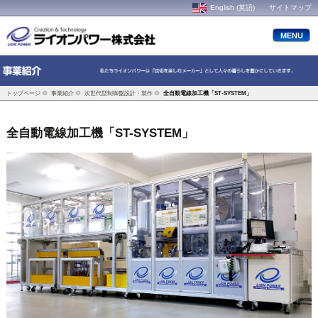
English (英語)
サイトマップ
MENU
トップページ
事業紹介
次世代型制御盤設計・製作
全自動電線加工機
「ST-SYSTEM」
全自動電線加工機
「
ST-SYSTEM
」