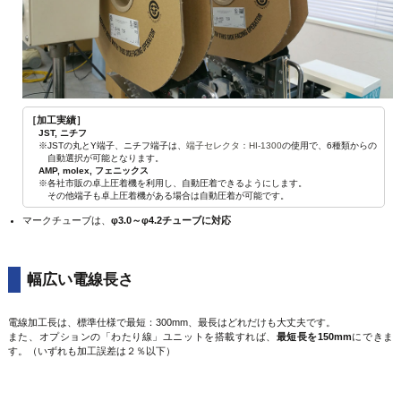
［加工実績］
JST, ニチフ
※JSTの丸とY端子、ニチフ端子は、
端子セレクタ：HI-1300
の使用で、6種類からの
自動選択が可能となります。
AMP, molex, フェニックス
※各社市販の卓上圧着機を利用し、自動圧着できるようにします。
その他端子も卓上圧着機がある場合は自動圧着が可能です。
マークチューブは、
φ3.0～φ4.2チューブに対応
幅広い電線長さ
電線加工長は、標準仕様で最短：300mm、最長はどれだけも大丈夫です。
また、オプションの「わたり線」ユニットを搭載すれば、
最短長を150mm
にできま
す。（いずれも加工誤差は２％以下）