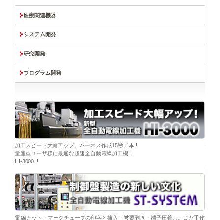
医療関連機器
システム開発
研究開発
プログラム開発
ーブ挿
加工スピード大幅アップ。ハーネス作成15秒／本!!
染色
量産型ユーザ様に最適な超速全自動電線加工機！
「そ
HI-3000 !!
移載。
「コ
電線カット・マークチューブの印字と挿入・被覆剥き・端子圧着…。まだ手作
替え