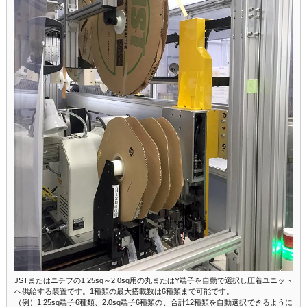
JSTまたはニチフの1.25sq～2.0sq用の丸またはY端子を自動で選択し圧着ユニット
へ供給する装置です。1種類の最大搭載数は6種類まで可能です。
（例）1.25sq端子6種類、2.0sq端子6種類の、合計12種類を自動選択できるように