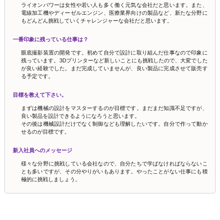
ライオンパワーは女性や若い人も多く働く元気な会社だと思います。また、
電線加工機やディーゼルエンジン、医療業界向けの製品など、新たな分野に
もどんどん挑戦していくチャレンジャーな会社だと思います。
一番印象に残っている仕事は？
眼底撮影装置の開発です。初めて自分で設計に取り組んだ仕事なので印象に
残っています。3Dプリンターなど新しいことにも挑戦したので、大変でした
が良い経験でした。まだ完成していませんが、良い製品に完成させて販売す
る予定です。
目標を教えて下さい。
まずは機械の設計をマスターするのが目標です。まだまだ知識不足ですが、
良い製品を設計できるようになろうと思います。
その後は機械設計だけでなく制御なども理解したいです。自分で作って動か
せるのが目標です。
新入社員へのメッセージ
様々な分野に挑戦している会社なので、自分たちで学ばなければならないこ
とも多いですが、その分やりがいもあります。やったことがない仕事にも積
極的に挑戦しましょう。