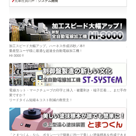
先輩社員の声：
システム開発
ーブ挿
加工スピード大幅アップ。ハーネス作成15秒／本!!
染色
量産型ユーザ様に最適な超速全自動電線加工機！
「そ
HI-3000 !!
移載。
「コ
電線カット・マークチューブの印字と挿入・被覆剥き・端子圧着…。まだ手作
替え
業ですか？
リードタイム短縮＆コスト削減の救世主！
ら。
電子
シンプ
「とまつくん」なら、ボタン一つで簡単に均一で美しい塗抹標本を作成できま