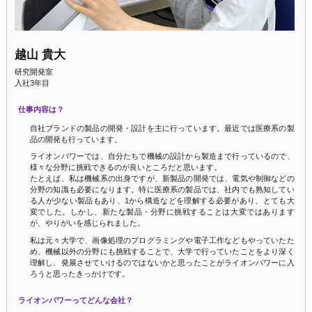
越山 貴大
研究開発室
入社3年目
仕事内容は？
自社ブランドの製品の開発・設計を主に行っています。最近では医療系の製
品の開発も行っています。
ライオンパワーでは、自分たちで機械の設計から製造まで行っているので、
様々な分野に挑戦できるのが良いところだと思います。
たとえば、私は機械系の出身ですが、新製品の開発では、電気や制御などの
分野の知識も必要になります。特に医療系の製品では、社内でも熟知してい
る人が少ない製品もあり、1から構造などを理解する必要があり、とても大
変でした。しかし、新たな製品・分野に挑戦することは大変ではあります
が、やりがいを感じられました。
私は元々大学で、画像処理のプログラミングや電子工作などもやっていたた
め、機械以外の分野にも挑戦することで、大学で行っていたことをより深く
理解し、発展させていけるのではないかと思ったことがライオンパワーに入
ろうと思ったきっかけです。
ライオンパワーってどんな会社？