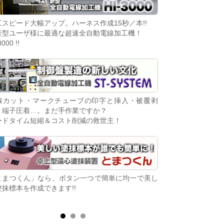
工スピード大幅アップ。ハーネス作成15秒／本!!
染色ムラの少ない美
産型ユーザ様に最適な超速全自動電線加工機！
「そめるくん」が染
3000 !!
ます!!
線カット・マークチューブの印字と挿入・被覆剥
「コンパチビリー」
・端子圧着…。まだ手作業ですか？
基板。生産中止IC
ードタイム短縮＆コスト削減の救世主！
た基板が復活！
とまつくん」なら、ボタン一つで簡単に均一で美し
電子制御ディーゼル
塗抹標本を作成できます!!
せんか？
シンプル接続でエンジン