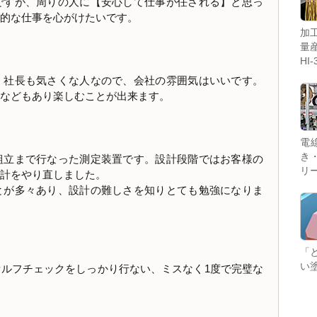
ですが、周りの人に【安心して仕事が任される】と思っ
的な仕事を心がけたいです。
持ち運びできるコンパクトサイズの電線加工機。現場
加
でマーキングチューブ挿入、被覆ストリップ、端子圧
量
着を自動加工！
HI-
。社長も気さくな人なので、会社の雰囲気はいいです。
などもあり楽しむことが出来ます。
血液検査後の採血管を検査装置用ラックから冷蔵保管
電
用ラックへ自動で移載。煩わしい入れ替え作業をなく
き
組立まで行なった測定装置です。設計段階ではお客様の
す「いえかえくん」！
リ
計をやり直しました。
とが多々あり、設計の難しさを知りとても勉強になりま
ライオンパワー製品や備品のご紹介、購入やお問い合
「
わせ等はこちらから。
い
ルフチェックをしっかり行ない、ミスなく1度で完璧な