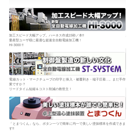
ーブ挿
加工スピード大幅アップ。ハーネス作成15秒／本!!
染色
量産型ユーザ様に最適な超速全自動電線加工機！
「そ
HI-3000 !!
移載。
「コ
電線カット・マークチューブの印字と挿入・被覆剥き・端子圧着…。まだ手作
替え
業ですか？
リードタイム短縮＆コスト削減の救世主！
ら。
電子
シンプ
「とまつくん」なら、ボタン一つで簡単に均一で美しい塗抹標本を作成できま
す!!