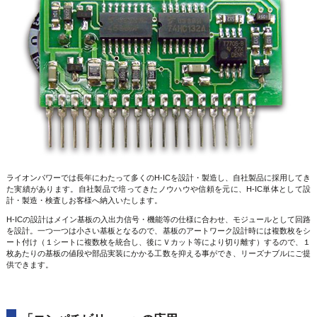
ライオンパワーでは長年にわたって多くのH-ICを設計・製造し、自社製品に採用してき
た実績があります。自社製品で培ってきたノウハウや信頼を元に、H-IC単体として設
計・製造・検査しお客様へ納入いたします。
H-ICの設計はメイン基板の入出力信号・機能等の仕様に合わせ、モジュールとして回路
を設計。一つ一つは小さい基板となるので、基板のアートワーク設計時には複数枚をシ
ート付け（１シートに複数枚を統合し、後にＶカット等により切り離す）するので、１
枚あたりの基板の値段や部品実装にかかる工数を抑える事ができ、リーズナブルにご提
供できます。