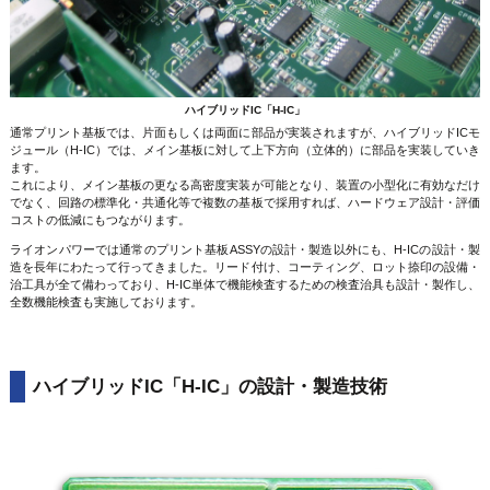
ハイブリッドIC「H-IC」
通常プリント基板では、片面もしくは両面に部品が実装されますが、ハイブリッドICモ
ジュール（H-IC）では、メイン基板に対して上下方向（立体的）に部品を実装していき
ます。
これにより、メイン基板の更なる高密度実装が可能となり、装置の小型化に有効なだけ
でなく、回路の標準化・共通化等で複数の基板で採用すれば、ハードウェア設計・評価
コストの低減にもつながります。
ライオンパワーでは通常のプリント基板ASSYの設計・製造以外にも、H-ICの設計・製
造を長年にわたって行ってきました。リード付け、コーティング、ロット捺印の設備・
治工具が全て備わっており、H-IC単体で機能検査するための検査治具も設計・製作し、
全数機能検査も実施しております。
ハイブリッドIC「H-IC」の設計・製造技術