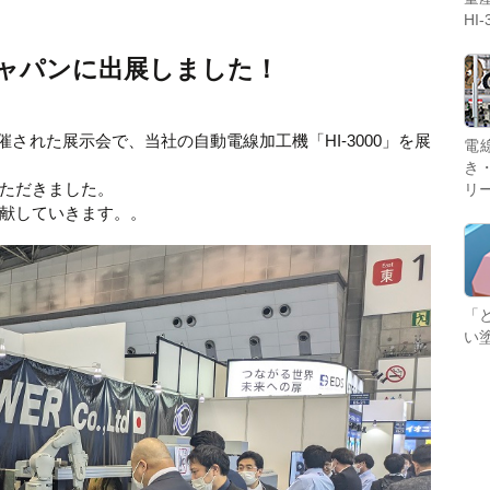
着を自動加工！
HI-
ジャパンに出展しました！
開催された展示会で、当社の自動電線加工機「HI-3000」を展
血液検査後の採血管を検査装置用ラックから冷蔵保管
電
用ラックへ自動で移載。煩わしい入れ替え作業をなく
き
ただきました。
す「いえかえくん」！
リ
献していきます。。
ライオンパワー製品や備品のご紹介、購入やお問い合
「
わせ等はこちらから。
い