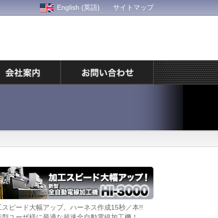
English (英語)
サイトマップ
工スピード大幅アップ。ハーネス作成15秒／本!!
染色ムラの少ない美
産型ユーザ様に最適な超速全自動電線加工機！
「そめるくん」が染