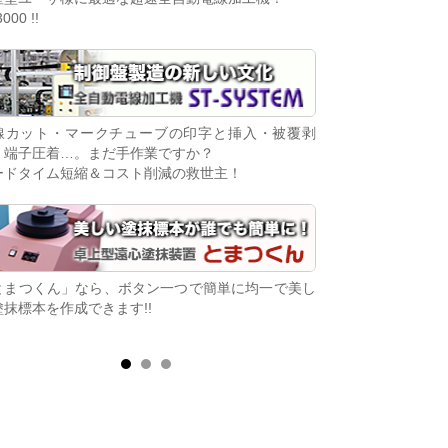
3000 !!
ます!!
線カット・マークチューブの印字と挿入・被覆剥
「コンパチビリー」
・端子圧着…。まだ手作業ですか？
基板。生産中止IC
ードタイム短縮＆コスト削減の救世主！
た基板が復活！
とまつくん」なら、ボタン一つで簡単に均一で美し
電子制御ディーゼル
塗抹標本を作成できます!!
せんか？
シンプル接続でエンジン