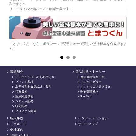
業ですか？
リードタイム短縮＆コスト削減の救世主！
ら。
電子
シンプ
「とまつくん」なら、ボタン一つで簡単に均一で美しい塗抹標本を作成できま
す!!
事業紹介
製品開発ストーリー
ライオンパワーのものづくり
全自動電線加工機
プリント基板
コンパチビリー
次世代型制御盤設計・製作
ソフトウエア置き換え
精密機器
医療関連機器
医療関連機器
Σ e-Star
システム開発
研究開発
プログラム開発
納入事例
インフォメーション
リクルート
サイトマップ
会社案内
お問い合わせ