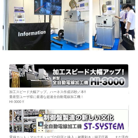
ーブ挿
加工スピード大幅アップ。ハーネス作成15秒／本!!
染色
量産型ユーザ様に最適な超速全自動電線加工機！
「そ
HI-3000 !!
移載。
「コ
電線カット・マークチューブの印字と挿入・被覆剥き・端子圧着…。まだ手作
替え