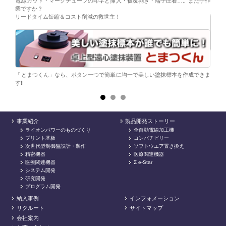
電線カット・マークチューブの印字と挿入・被覆剥き・端子圧着…。まだ手作
替え
業ですか？
リードタイム短縮＆コスト削減の救世主！
ら。
電子
シンプ
「とまつくん」なら、ボタン一つで簡単に均一で美しい塗抹標本を作成できま
す!!
事業紹介
製品開発ストーリー
ライオンパワーのものづくり
全自動電線加工機
プリント基板
コンパチビリー
次世代型制御盤設計・製作
ソフトウエア置き換え
精密機器
医療関連機器
医療関連機器
Σ e-Star
システム開発
研究開発
プログラム開発
納入事例
インフォメーション
リクルート
サイトマップ
会社案内