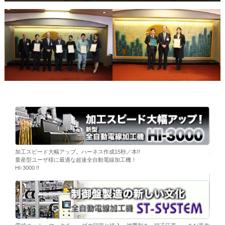
ーブ挿
加工スピード大幅アップ。ハーネス作成15秒／本!!
染色
量産型ユーザ様に最適な超速全自動電線加工機！
「そ
HI-3000 !!
移載。
「コ