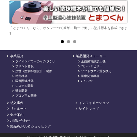
ら。
電子
シンプ
「とまつくん」なら、ボタン一つで簡単に均一で美しい塗抹標本を作成できま
す!!
事業紹介
製品開発ストーリー
ライオンパワーのものづくり
全自動電線加工機
プリント基板
コンパチビリー
次世代型制御盤設計・製作
ソフトウエア置き換え
精密機器
医療関連機器
医療関連機器
Σ e-Star
システム開発
研究開発
プログラム開発
納入事例
インフォメーション
リクルート
サイトマップ
会社案内
お問い合わせ
製品PickUp＆ショッピング