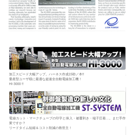
ーブ挿
加工スピード大幅アップ。ハーネス作成15秒／本!!
染色
量産型ユーザ様に最適な超速全自動電線加工機！
「そ
HI-3000 !!
移載。
「コ
電線カット・マークチューブの印字と挿入・被覆剥き・端子圧着…。まだ手作
替え
業ですか？
リードタイム短縮＆コスト削減の救世主！