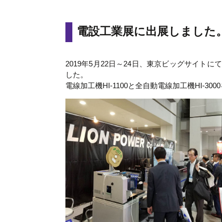
電設工業展に出展しました
2019年5月22日～24日、東京ビッグサイトにて開
した。
電線加工機HI-1100と全自動電線加工機HI-