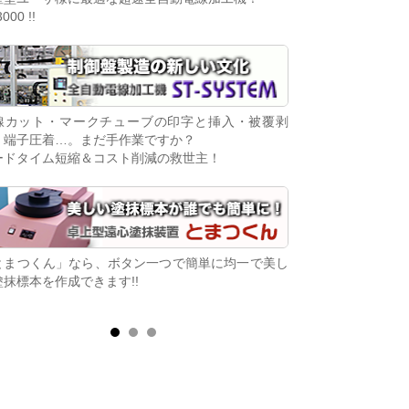
3000 !!
ます!!
線カット・マークチューブの印字と挿入・被覆剥
「コンパチビリー」
・端子圧着…。まだ手作業ですか？
基板。生産中止IC
ードタイム短縮＆コスト削減の救世主！
た基板が復活！
とまつくん」なら、ボタン一つで簡単に均一で美し
電子制御ディーゼル
塗抹標本を作成できます!!
せんか？
シンプル接続でエンジン