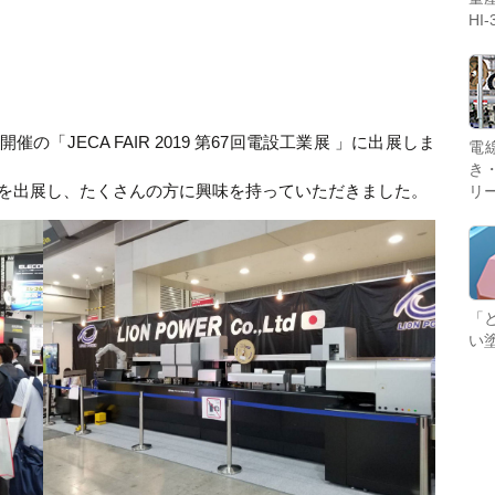
着を自動加工！
HI-
。
催の「JECA FAIR 2019 第67回電設工業展 」に出展しま
血液検査後の採血管を検査装置用ラックから冷蔵保管
電
用ラックへ自動で移載。煩わしい入れ替え作業をなく
き
3000を出展し、たくさんの方に興味を持っていただきました。
す「いえかえくん」！
リ
ライオンパワー製品や備品のご紹介、購入やお問い合
「
わせ等はこちらから。
い