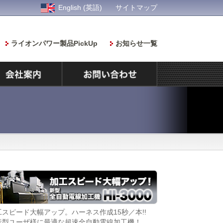
English (英語)
サイトマップ
ライオンパワー製品PickUp
お知らせ一覧
工スピード大幅アップ。ハーネス作成15秒／本!!
染色ムラの少ない美
産型ユーザ様に最適な超速全自動電線加工機！
「そめるくん」が染