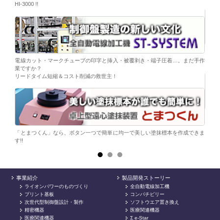
HI-3000 !!
移載。
「コ
電線カット・マークチューブの印字と挿入・被覆剥き・端子圧着…。まだ手作
替え
業ですか？
リードタイム短縮＆コスト削減の救世主！
ら。
電子
シンプ
「とまつくん」なら、ボタン一つで簡単に均一で美しい塗抹標本を作成できま
す!!
事業紹介
製品開発ストーリー
ライオンパワーのものづくり
全自動電線加工機
プリント基板
コンパチビリー
次世代型制御盤設計・製作
ソフトウエア置き換え
精密機器
医療関連機器
医療関連機器
Σ e-Star