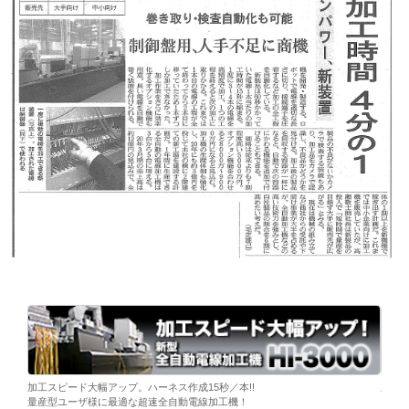
ーブ挿
加工スピード大幅アップ。ハーネス作成15秒／本!!
染色
量産型ユーザ様に最適な超速全自動電線加工機！
「そ