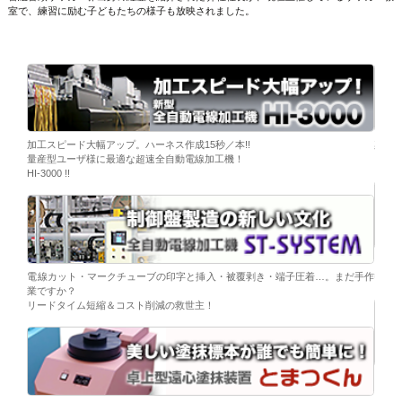
室で、練習に励む子どもたちの様子も放映されました。
ーブ挿
加工スピード大幅アップ。ハーネス作成15秒／本!!
染色
量産型ユーザ様に最適な超速全自動電線加工機！
「そ
HI-3000 !!
移載。
「コ
電線カット・マークチューブの印字と挿入・被覆剥き・端子圧着…。まだ手作
替え
業ですか？
リードタイム短縮＆コスト削減の救世主！
ら。
電子
シンプ