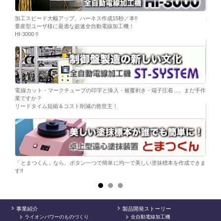
ーブ挿
加工スピード大幅アップ。ハーネス作成15秒／本!!
染色
量産型ユーザ様に最適な超速全自動電線加工機！
「そ
HI-3000 !!
移載。
「コ
電線カット・マークチューブの印字と挿入・被覆剥き・端子圧着…。まだ手作
替え
業ですか？
リードタイム短縮＆コスト削減の救世主！
ら。
電子
シンプ
「とまつくん」なら、ボタン一つで簡単に均一で美しい塗抹標本を作成できま
す!!
事業紹介
製品開発ストーリー
ライオンパワーのものづくり
全自動電線加工機