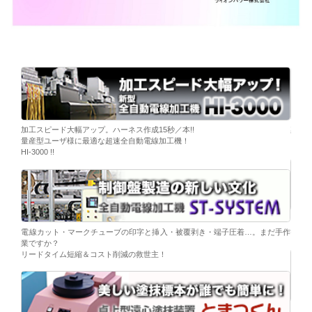
ーブ挿
加工スピード大幅アップ。ハーネス作成15秒／本!!
染色
量産型ユーザ様に最適な超速全自動電線加工機！
「そ
HI-3000 !!
移載。
「コ
電線カット・マークチューブの印字と挿入・被覆剥き・端子圧着…。まだ手作
替え
業ですか？
リードタイム短縮＆コスト削減の救世主！
ら。
電子