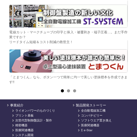
移載。
「コ
電線カット・マークチューブの印字と挿入・被覆剥き・端子圧着…。まだ手作
替え
業ですか？
リードタイム短縮＆コスト削減の救世主！
ら。
電子
シンプ
「とまつくん」なら、ボタン一つで簡単に均一で美しい塗抹標本を作成できま
す!!
事業紹介
製品開発ストーリー
ライオンパワーのものづくり
全自動電線加工機
プリント基板
コンパチビリー
次世代型制御盤設計・製作
ソフトウエア置き換え
精密機器
医療関連機器
医療関連機器
Σ e-Star
システム開発