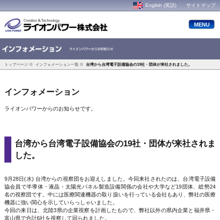
English (英語)
サイトマップ
MENU
トップページ
インフォメーション一覧
台湾から台湾電子設備協会の19社・団体が来社されました。
インフォメーション
ライオンパワーからのお知らせです。
台湾から台湾電子設備協会の19社・団体が来社されま
した。
9月28日(水) 台湾からの視察団をお迎えしました。今回来社されたのは、台湾電子設備
協会員で半導体・液晶・太陽光パネル製造設備関係の会社や大学など19団体、総勢24
名の視察団です。中には医療関連機器の取り扱いを行っている会社もあり、弊社の医療
機器に強い関心を示していらっしゃいました。
今回の来日は、北陸3県の企業視察を計画したもので、弊社以外の県内企業と福井県・
富山県で合計6社を視察して回られました。