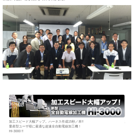
ーブ挿
加工スピード大幅アップ。ハーネス作成15秒／本!!
染色
量産型ユーザ様に最適な超速全自動電線加工機！
「そ
HI-3000 !!