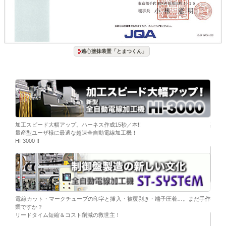
遠心塗抹装置「とまつくん」
ーブ挿
加工スピード大幅アップ。ハーネス作成15秒／本!!
染色
量産型ユーザ様に最適な超速全自動電線加工機！
「そ
HI-3000 !!
移載。
「コ
電線カット・マークチューブの印字と挿入・被覆剥き・端子圧着…。まだ手作
替え
業ですか？
リードタイム短縮＆コスト削減の救世主！