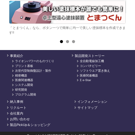
ら。
電子
シンプ
「とまつくん」なら、ボタン一つで簡単に均一で美しい塗抹標本を作成できま
す!!
事業紹介
製品開発ストーリー
ライオンパワーのものづくり
全自動電線加工機
プリント基板
コンパチビリー
次世代型制御盤設計・製作
ソフトウエア置き換え
精密機器
医療関連機器
医療関連機器
Σ e-Star
システム開発
研究開発
プログラム開発
納入事例
インフォメーション
リクルート
サイトマップ
会社案内
お問い合わせ
製品PickUp＆ショッピング