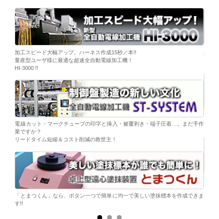
ーブ挿
加工スピード大幅アップ。ハーネス作成15秒／本!!
染色
量産型ユーザ様に最適な超速全自動電線加工機！
「そ
HI-3000 !!
移載。
「コ
電線カット・マークチューブの印字と挿入・被覆剥き・端子圧着…。まだ手作
替え
業ですか？
リードタイム短縮＆コスト削減の救世主！
ら。
電子
シンプ
「とまつくん」なら、ボタン一つで簡単に均一で美しい塗抹標本を作成できま
す!!