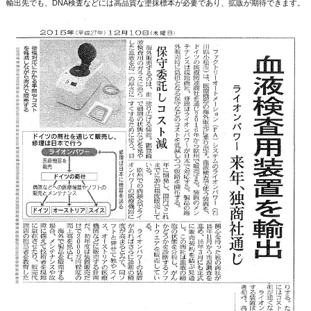
輸出先でも、DNA検査などには高品質な塗抹標本が必要であり、拡販が期待できます。