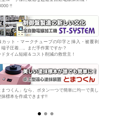
3000 !!
ます!!
線カット・マークチューブの印字と挿入・被覆剥
「コンパチビリー」
・端子圧着…。まだ手作業ですか？
基板。生産中止IC
ードタイム短縮＆コスト削減の救世主！
た基板が復活！
とまつくん」なら、ボタン一つで簡単に均一で美し
電子制御ディーゼル
塗抹標本を作成できます!!
せんか？
シンプル接続でエンジン