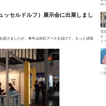
着を自動加工！
HI-
・デュッセルドルフ）展示会に出展しまし
血液検査後の採血管を検査装置用ラックから冷蔵保管
電
用ラックへ自動で移載。煩わしい入れ替え作業をなく
き
ースを設けましたが、来年は自社ブースを設けて、もっと頑張
す「いえかえくん」！
リ
ライオンパワー製品や備品のご紹介、購入やお問い合
「
わせ等はこちらから。
い