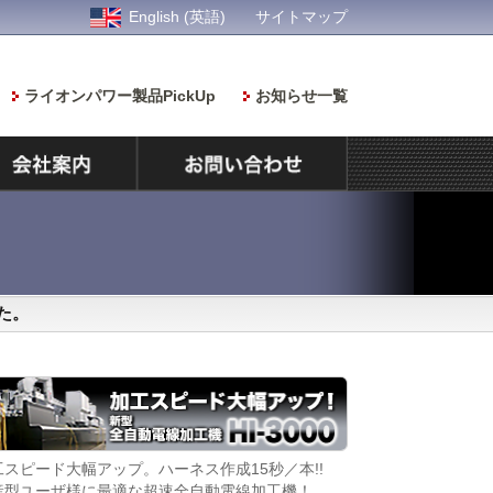
English (英語)
サイトマップ
ライオンパワー製品PickUp
お知らせ一覧
た。
工スピード大幅アップ。ハーネス作成15秒／本!!
染色ムラの少ない美
産型ユーザ様に最適な超速全自動電線加工機！
「そめるくん」が染