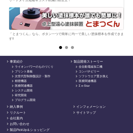
ら。
電子
シンプ
「とまつくん」なら、ボタン一つで簡単に均一で美しい塗抹標本を作成できま
す!!
事業紹介
製品開発ストーリー
ライオンパワーのものづくり
全自動電線加工機
プリント基板
コンパチビリー
次世代型制御盤設計・製作
ソフトウエア置き換え
精密機器
医療関連機器
医療関連機器
Σ e-Star
システム開発
研究開発
プログラム開発
納入事例
インフォメーション
リクルート
サイトマップ
会社案内
お問い合わせ
製品PickUp＆ショッピング