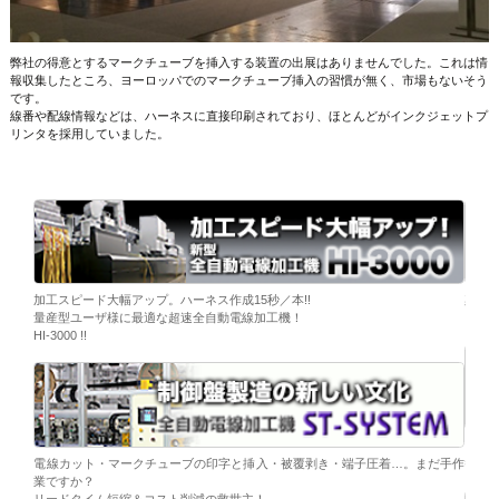
弊社の得意とするマークチューブを挿入する装置の出展はありませんでした。これは情
報収集したところ、ヨーロッパでのマークチューブ挿入の習慣が無く、市場もないそう
です。
線番や配線情報などは、ハーネスに直接印刷されており、ほとんどがインクジェットプ
リンタを採用していました。
ーブ挿
加工スピード大幅アップ。ハーネス作成15秒／本!!
染色
量産型ユーザ様に最適な超速全自動電線加工機！
「そ
HI-3000 !!
移載。
「コ
電線カット・マークチューブの印字と挿入・被覆剥き・端子圧着…。まだ手作
替え
業ですか？
リードタイム短縮＆コスト削減の救世主！