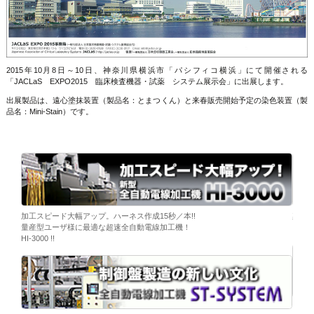
2015年10月8日～10日、神奈川県横浜市「パシフィコ横浜」にて開催される
「JACLaS EXPO2015 臨床検査機器・試薬 システム展示会」に出展します。
出展製品は、遠心塗抹装置（製品名：とまつくん）と来春販売開始予定の染色装置（製
品名：Mini-Stain）です。
ーブ挿
加工スピード大幅アップ。ハーネス作成15秒／本!!
染色
量産型ユーザ様に最適な超速全自動電線加工機！
「そ
HI-3000 !!
移載。
「コ