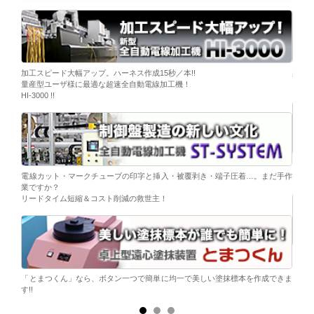
ーブ挿
加工スピード大幅アップ。ハーネス作成15秒／本!!
染色
量産型ユーザ様に最適な超速全自動電線加工機！
「そ
HI-3000 !!
移載。
「コ
電線カット・マークチューブの印字と挿入・被覆剥き・端子圧着…。まだ手作
替え
業ですか？
リードタイム短縮＆コスト削減の救世主！
ら。
電子
シンプ
「とまつくん」なら、ボタン一つで簡単に均一で美しい塗抹標本を作成できま
す!!