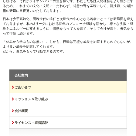
し続ける、それがライオンパワーの生き様です。わたしたちは人間社会をより豊かにす
るため、これまでの文化・文明にこだわらず、得意分野を基礎にして、新技術、先端技
術の研鑽に日夜努力いたしております。
日本は少子高齢化、団塊世代の退任と次世代の中心となる若者にとっては新局面を迎え
ておりますが、私のJリーグにおける長年のプロコーチ経験を活かし、様々な失敗・経
験をエネルギーに変えるように、情熱をもって人を育て、そして会社が育ち、勇気をも
って行動し続けます。
「休みから学ぶものは無い」。しかも、行動は完璧な成長を約束するものでもないが、
より良い成長を約束してくれます。
だから、勇気をもって行動できるのです。
会社案内
ごあいさつ
ミッション＆取り組み
会社概要
ライセンス・取得認証